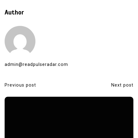
Author
admin@readpulseradar.com
Previous post
Next post
P
o
s
t
n
a