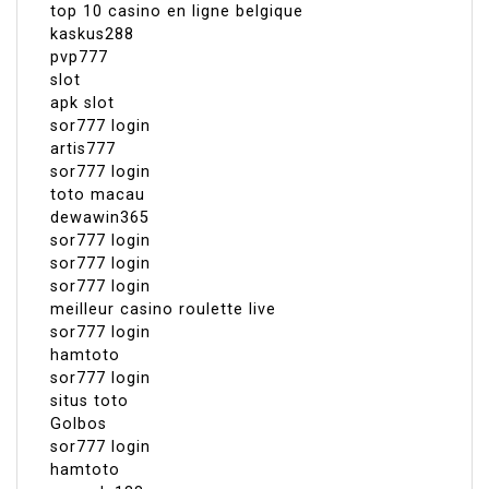
top 10 casino en ligne belgique
kaskus288
pvp777
slot
apk slot
sor777 login
artis777
sor777 login
toto macau
dewawin365
sor777 login
sor777 login
sor777 login
meilleur casino roulette live
sor777 login
hamtoto
sor777 login
situs toto
Golbos
sor777 login
hamtoto