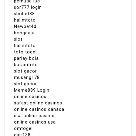
pemuda138
sor777 login
sbobet88
halimtoto
Newbet4d
bongdalu
slot
halimtoto
toto togel
parlay bola
batamtoto
slot gacor
musang178
slot gacor
Meme889 Login
online casinos
safest online casinos
online casinos canada
usa online casinos
online casinos usa
omtogel
cair138