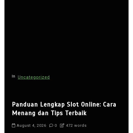
v
i
g
a
t
i
o
n
In
Uncategorized
Panduan Lengkap Slot Online: Cara
Menang dan Tips Terbaik
August 4, 2026
0
472 words